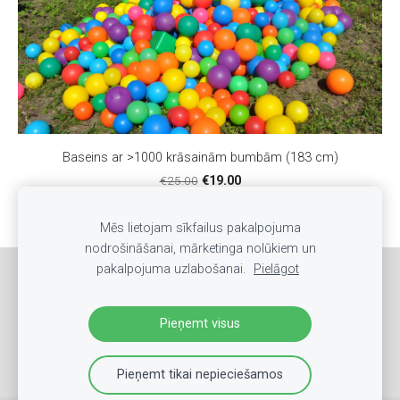
Baseins ar >1000 krāsainām bumbām (183 cm)
€25.00
€19.00
Mēs lietojam sīkfailus pakalpojuma
nodrošināšanai, mārketinga nolūkiem un
pakalpojuma uzlabošanai.
Pielāgot
Sīkdatnes
Pieņemt visus
Pieņemt tikai nepieciešamos