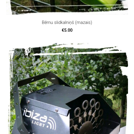
Bērnu slidkalniņš (mazais)
€5.00