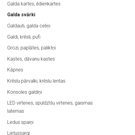
Galda kartes, ēdienkartes
Galda svārki
Galdauti, galda celiņi
Galdi, krēsli, pufi
Grozi, paplātes, paliktņi
Kastes, dāvanu kastes
Kāpnes
Krēslu pārvalki, krēslu lentas
Konsoles galdiņi
LED virtenes, spuldzīšu virtenes, gaismas
laternas
Ledus spaiņi
Lietussargi