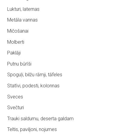
Lukturi, laternas
Metāla vannas
Mičošanai
Molberti
Paklāji
Putnu būrīši
Spoguļi, bilžu rāmji, tāfeles
Statīvi, podesti, kolonnas
Sveces
Svečturi
Trauki saldumu, deserta galdam
Teltis, paviljoni, nojumes