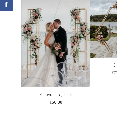
6-
€7
Statīvu arka, zelta
€50.00