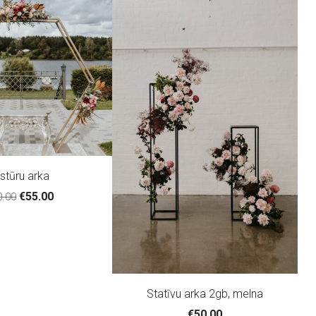
stūru arka
€55.00
0.00
Statīvu arka 2gb, melna
€50.00