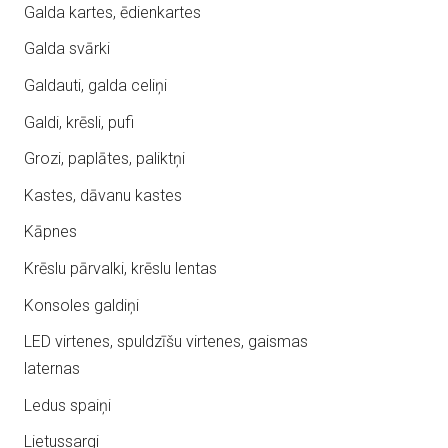
Galda kartes, ēdienkartes
Galda svārki
Galdauti, galda celiņi
Galdi, krēsli, pufi
Grozi, paplātes, paliktņi
Kastes, dāvanu kastes
Kāpnes
Krēslu pārvalki, krēslu lentas
Konsoles galdiņi
LED virtenes, spuldzīšu virtenes, gaismas
laternas
Ledus spaiņi
Lietussargi