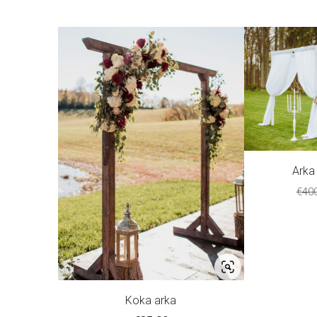
Arka 
€40
Koka arka