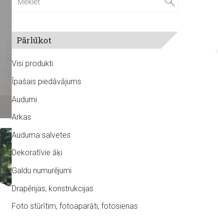
Pārlūkot
Visi produkti
Īpašais piedāvājums
Audumi
Arkas
Auduma salvetes
Dekoratīvie āķi
Galdu numurējumi
Drapērijas, konstrukcijas
Foto stūrītim, fotoaparāti, fotosienas