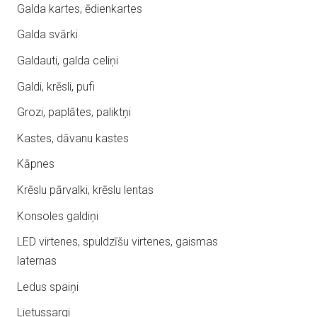
Galda kartes, ēdienkartes
Galda svārki
Galdauti, galda celiņi
Galdi, krēsli, pufi
Grozi, paplātes, paliktņi
Kastes, dāvanu kastes
Kāpnes
Krēslu pārvalki, krēslu lentas
Konsoles galdiņi
LED virtenes, spuldzīšu virtenes, gaismas
laternas
Ledus spaiņi
Lietussargi