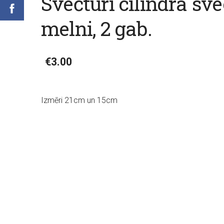
Svečturi cilindra sv
melni, 2 gab.
€3.00
Izmēri 21cm un 15cm