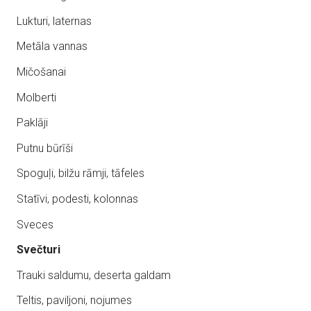
Lukturi, laternas
Metāla vannas
Mičošanai
Molberti
Paklāji
Putnu būrīši
Spoguļi, bilžu rāmji, tāfeles
Statīvi, podesti, kolonnas
Sveces
Svečturi
Trauki saldumu, deserta galdam
Teltis, paviljoni, nojumes