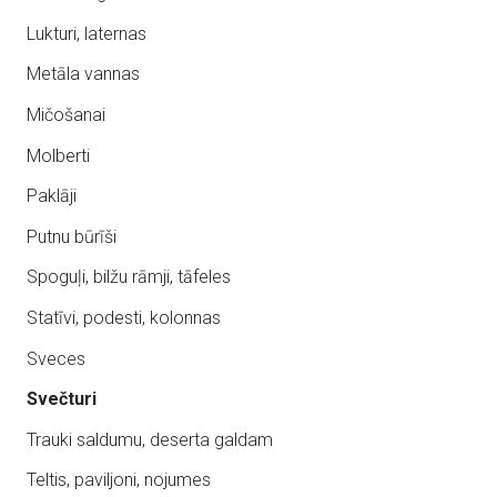
Lukturi, laternas
Metāla vannas
Mičošanai
Molberti
Paklāji
Putnu būrīši
Spoguļi, bilžu rāmji, tāfeles
Statīvi, podesti, kolonnas
Sveces
Svečturi
Trauki saldumu, deserta galdam
Teltis, paviljoni, nojumes