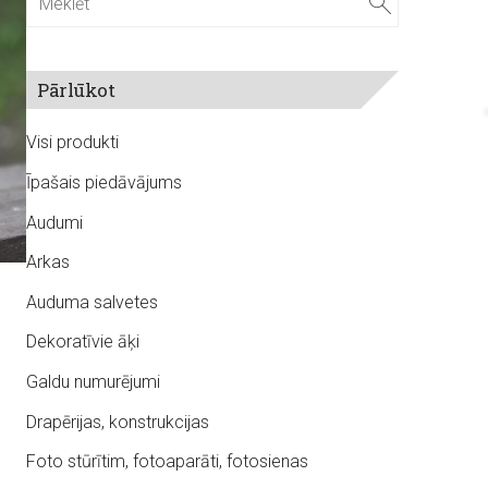
Pārlūkot
Visi produkti
Īpašais piedāvājums
Audumi
Arkas
Auduma salvetes
Dekoratīvie āķi
Galdu numurējumi
Drapērijas, konstrukcijas
Foto stūrītim, fotoaparāti, fotosienas