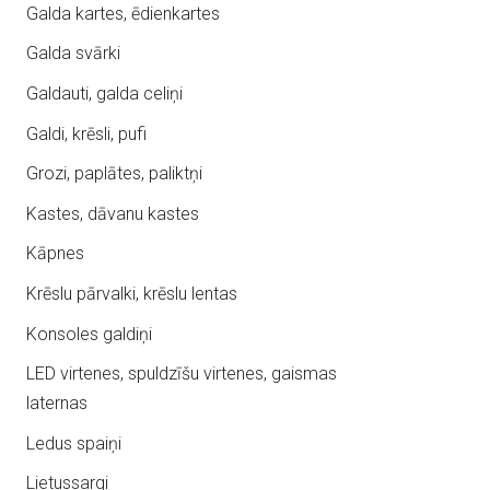
Galda kartes, ēdienkartes
Galda svārki
Galdauti, galda celiņi
Galdi, krēsli, pufi
Grozi, paplātes, paliktņi
Kastes, dāvanu kastes
Kāpnes
Krēslu pārvalki, krēslu lentas
Konsoles galdiņi
LED virtenes, spuldzīšu virtenes, gaismas
laternas
Ledus spaiņi
Lietussargi