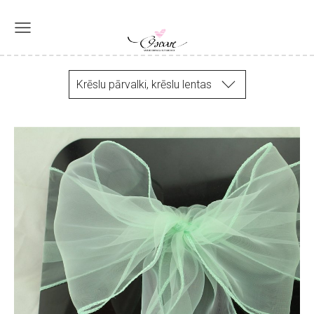
Krēslu pārvalki, krēslu lentas