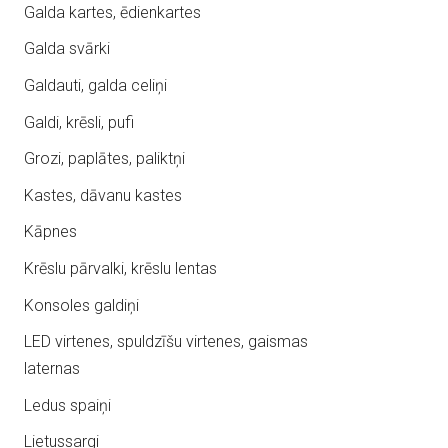
Galda kartes, ēdienkartes
Galda svārki
Galdauti, galda celiņi
Galdi, krēsli, pufi
Grozi, paplātes, paliktņi
Kastes, dāvanu kastes
Kāpnes
Krēslu pārvalki, krēslu lentas
Konsoles galdiņi
LED virtenes, spuldzīšu virtenes, gaismas
laternas
Ledus spaiņi
Lietussargi