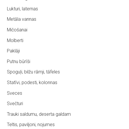
Lukturi, laternas
Metāla vannas
Mičošanai
Molberti
Paklāji
Putnu būrīši
Spoguļi, bilžu rāmji, tāfeles
Statīvi, podesti, kolonnas
Sveces
Svečturi
Trauki saldumu, deserta galdam
Teltis, paviljoni, nojumes