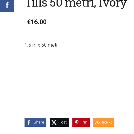
Tills 50 metri, Ivory
€16.00
1.5 m x 50 metri
Share
Post
Pin
Ieteikt