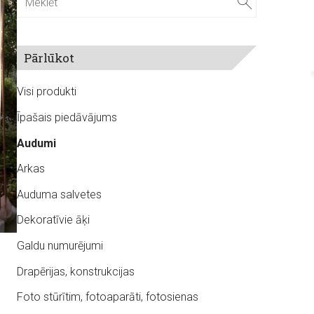
Pārlūkot
Visi produkti
Īpašais piedāvājums
Audumi
Arkas
Auduma salvetes
Dekoratīvie āķi
Galdu numurējumi
Drapērijas, konstrukcijas
Foto stūrītim, fotoaparāti, fotosienas