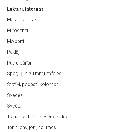
Lukturi, laternas
Metāla vannas
Mičošanai
Molberti
Paklāji
Putnu būrīši
Spoguļi, bilžu rāmji, tāfeles
Statīvi, podesti, kolonnas
Sveces
Svečturi
Trauki saldumu, deserta galdam
Teltis, paviljoni, nojumes