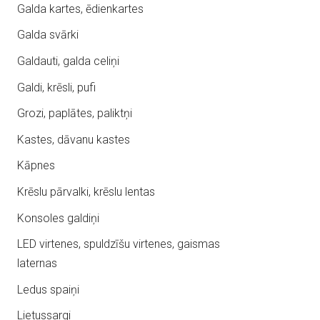
Galda kartes, ēdienkartes
Galda svārki
Galdauti, galda celiņi
Galdi, krēsli, pufi
Grozi, paplātes, paliktņi
Kastes, dāvanu kastes
Kāpnes
Krēslu pārvalki, krēslu lentas
Konsoles galdiņi
LED virtenes, spuldzīšu virtenes, gaismas
laternas
Ledus spaiņi
Lietussargi