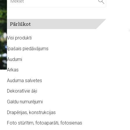
Pārlūkot
Visi produkti
Īpašais piedāvājums
Audumi
Arkas
Auduma salvetes
Dekoratīvie āķi
Galdu numurējumi
Drapērijas, konstrukcijas
Foto stūrītim, fotoaparāti, fotosienas