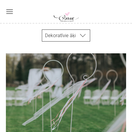
Dekoratīvie āķi