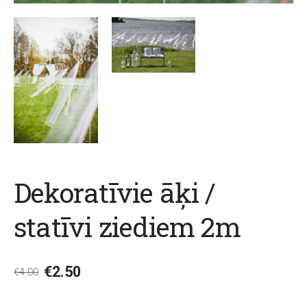
Dekoratīvie āķi /
statīvi ziediem 2m
€2.50
€4.00