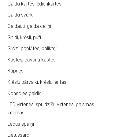
Galda kartes, ēdienkartes
Galda svārki
Galdauti, galda celiņi
Galdi, krēsli, pufi
Grozi, paplātes, paliktņi
Kastes, dāvanu kastes
Kāpnes
Krēslu pārvalki, krēslu lentas
Konsoles galdiņi
LED virtenes, spuldzīšu virtenes, gaismas
laternas
Ledus spaiņi
Lietussargi