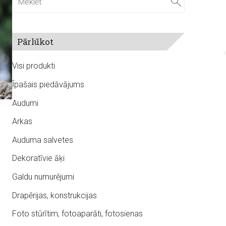
Pārlūkot
Visi produkti
Īpašais piedāvājums
Audumi
Arkas
Auduma salvetes
Dekoratīvie āķi
Galdu numurējumi
Drapērijas, konstrukcijas
Foto stūrītim, fotoaparāti, fotosienas