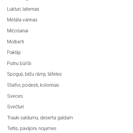
Lukturi, laternas
Metāla vannas
Mičošanai
Molberti
Paklāji
Putnu būrīši
Spoguļi, bilžu rāmji, tāfeles
Statīvi, podesti, kolonnas
Sveces
Svečturi
Trauki saldumu, deserta galdam
Teltis, paviljoni, nojumes