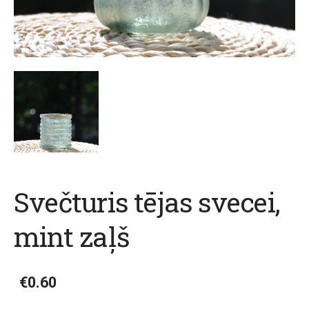
Svečturis tējas svecei,
mint zaļš
€0.60