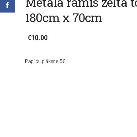
Metāla rāmis zelta t
180cm x 70cm
€10.00
Papildu plāksne 5€