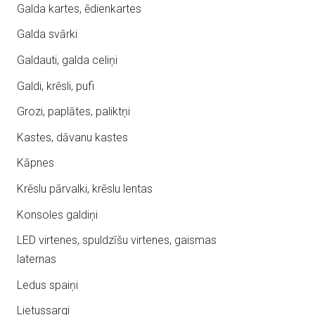
Galda kartes, ēdienkartes
Galda svārki
Galdauti, galda celiņi
Galdi, krēsli, pufi
Grozi, paplātes, paliktņi
Kastes, dāvanu kastes
Kāpnes
Krēslu pārvalki, krēslu lentas
Konsoles galdiņi
LED virtenes, spuldzīšu virtenes, gaismas
laternas
Ledus spaiņi
Lietussargi