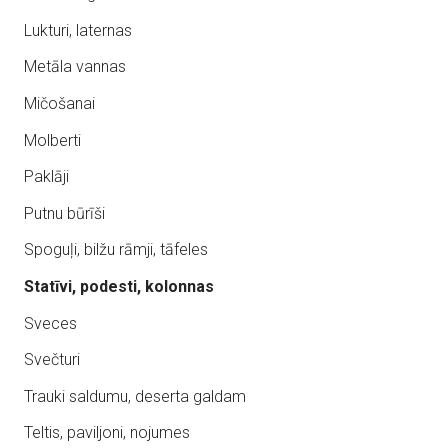
Lukturi, laternas
Metāla vannas
Mičošanai
Molberti
Paklāji
Putnu būrīši
Spoguļi, bilžu rāmji, tāfeles
Statīvi, podesti, kolonnas
Sveces
Svečturi
Trauki saldumu, deserta galdam
Teltis, paviljoni, nojumes