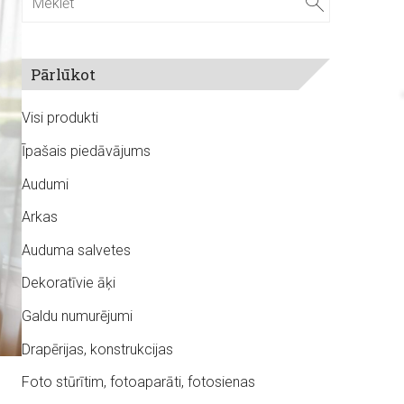
Pārlūkot
Visi produkti
Īpašais piedāvājums
Audumi
Arkas
Auduma salvetes
Dekoratīvie āķi
Galdu numurējumi
Drapērijas, konstrukcijas
Foto stūrītim, fotoaparāti, fotosienas